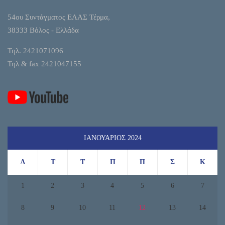
54ου Συντάγματος ΕΛΑΣ Τέρμα,
38333 Βόλος - Ελλάδα
Τηλ. 2421071096
Τηλ & fax 2421047155
ΙΑΝΟΥΆΡΙΟΣ 2024
Δ
Τ
Τ
Π
Π
Σ
Κ
1
2
3
4
5
6
7
8
9
10
11
12
13
14