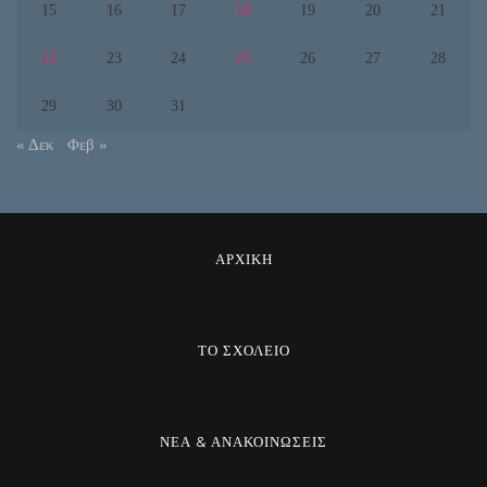
15
16
17
18
19
20
21
22
23
24
25
26
27
28
29
30
31
« Δεκ
Φεβ »
ΑΡΧΙΚΗ
ΤΟ ΣΧΟΛΕΙΟ
ΝΕΑ & ΑΝΑΚΟΙΝΩΣΕΙΣ