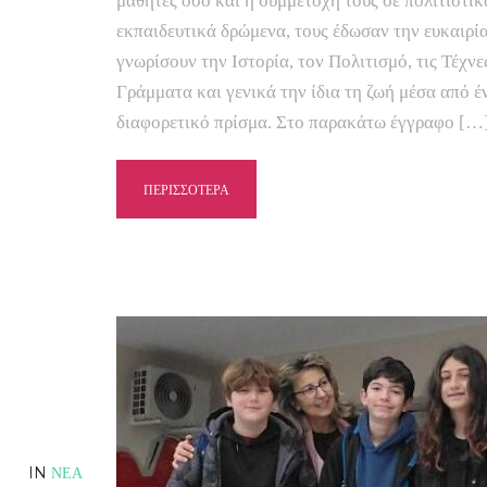
μαθητές όσο και η συμμετοχή τους σε πολιτιστικ
εκπαιδευτικά δρώμενα, τους έδωσαν την ευκαιρί
γνωρίσουν την Ιστορία, τον Πολιτισμό, τις Τέχνες
Γράμματα και γενικά την ίδια τη ζωή μέσα από έ
διαφορετικό πρίσμα. Στο παρακάτω έγγραφο […
ΠΕΡΙΣΣΟΤΕΡΑ
IN
ΝΕΑ