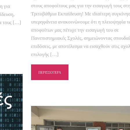
στους αποφοίτους μας για την εισαγωγή τους στ
η για
Τριτοβάθμια Εκπαίδευση! Με ιδιαίτερη συγκίνη
ίδευση,
υπερηφάνεια ανακοινώνουμε ότι η πλειοψηφία τ
α τους […]
αποφοίτων μας πέτυχε την εισαγωγή του σε
Πανεπιστημιακές Σχολές, σημειώνοντας σπουδαί
επιδόσεις, με αποτέλεσμα να εισαχθούν στις σχολ
επιλογής […]
ΠΕΡΙΣΣΟΤΕΡΑ