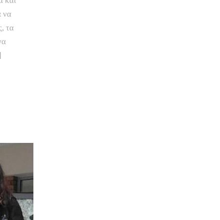
ά και
α να
, τα
να
]