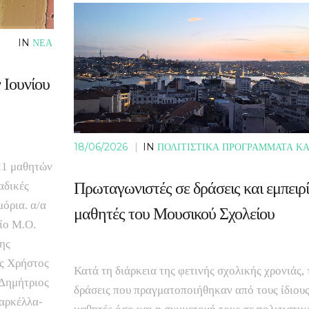
IN
ΝΕΑ
 Ιουνίου
18/06/2026
|
IN
ΠΟΛΙΤΙΣΤΙΚΑ ΠΡΟΓΡΑΜΜΑΤΑ ΚΑ
 21 μαθητών
Πρωταγωνιστές σε δράσεις και εμπειρί
αδικές
όρια. α/α
μαθητές του Μουσικού Σχολείου
ίο Μ.Ο.
ης
ης Χρήστος
Κατά τη διάρκεια της φετινής σχολικής χρονιάς, 
 Δημήτριος
δράσεις που πραγματοποιήθηκαν από τους ίδιους
αρκέλλα-