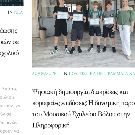
IN
ΝΕΑ
νέωσης
ριών σε
σχολικό
30/06/2026
|
IN
ΠΟΛΙΤΙΣΤΙΚΑ ΠΡΟΓΡΑΜΜΑΤΑ ΚΑ
 Από τις
Ψηφιακή δημιουργία, διακρίσεις και
Ιουλίου
κορυφαίες επιδόσεις: Η δυναμική παρ
ραφούν, να
του Μουσικού Σχολείου Βόλου στην
ύν σε
σπερινών
Πληροφορική
πορούν να