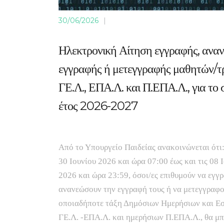
30/06/2026
|
Ηλεκτρονική Αίτηση εγγραφής, ανα
εγγραφής ή μετεγγραφής μαθητών/τ
ΓΕ.Λ., ΕΠΑ.Λ. και Π.ΕΠΑ.Λ., για το 
έτος 2026-2027
Από το Υπουργείο Παιδείας ανακοινώνεται ότι:
30 Ιουνίου 2026 και ώρα 07:00 έως και τις 08 
2026 και ώρα 23:59, όσοι/ες επιθυμούν να εγγ
ανανεώσουν την εγγραφή τους ή να μετεγγραφο
οποιαδήποτε τάξη Δημόσιων Ημερήσιων και Ε
ΓΕ.Λ. -ΕΠΑ.Λ. και ημερήσιων Π.ΕΠΑ.Λ., θα μ