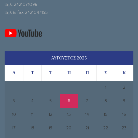
Τηλ. 2421071096
Τηλ & fax 2421047155
ΑΎΓΟΥΣΤΟΣ 2026
Δ
Τ
Τ
Π
Π
Σ
Κ
1
2
3
4
5
6
7
8
9
10
11
12
13
14
15
16
17
18
19
20
21
22
23