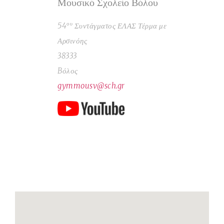
Μουσικό Σχολείο Βόλου
ου
54
Συντάγματος ΕΛΑΣ Τέρμα με
Αρσινόης
38333
Bόλος
gymmousv@sch.gr