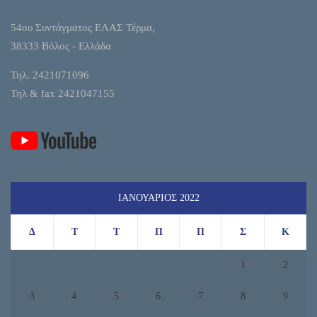
54ου Συντάγματος ΕΛΑΣ Τέρμα,
38333 Βόλος - Ελλάδα
Τηλ. 2421071096
Τηλ & fax 2421047155
ΙΑΝΟΥΆΡΙΟΣ 2022
Δ
Τ
Τ
Π
Π
Σ
Κ
1
2
3
4
5
6
7
8
9