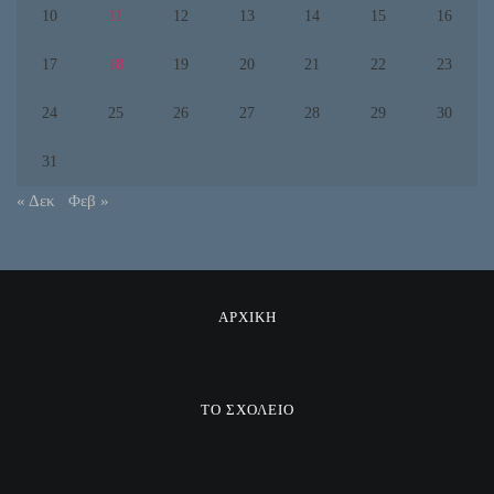
10
11
12
13
14
15
16
17
18
19
20
21
22
23
24
25
26
27
28
29
30
31
« Δεκ
Φεβ »
ΑΡΧΙΚΗ
ΤΟ ΣΧΟΛΕΙΟ