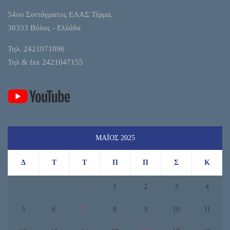
54ου Συντάγματος ΕΛΑΣ Τέρμα,
38333 Βόλος - Ελλάδα
Τηλ. 2421071096
Τηλ & fax 2421047155
ΜΆΙΟΣ 2025
Δ
Τ
Τ
Π
Π
Σ
Κ
1
2
3
4
5
6
7
8
9
10
11