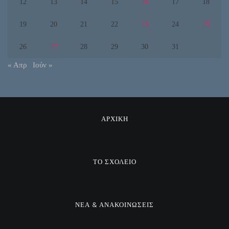
12
13
14
15
16
17
18
19
20
21
22
23
24
25
26
27
28
29
30
31
« Απρ
Ιούν »
ΑΡΧΙΚΗ
ΤΟ ΣΧΟΛΕΙΟ
ΝΕΑ & ΑΝΑΚΟΙΝΩΣΕΙΣ