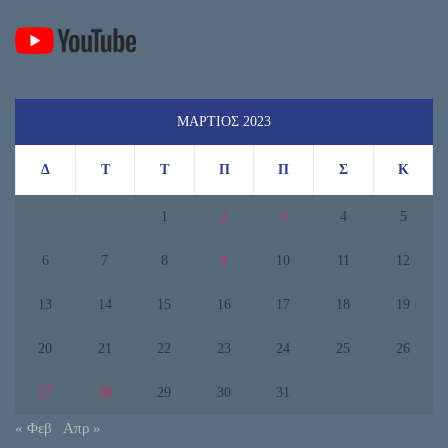
ΜΆΡΤΙΟΣ 2023
Δ
Τ
Τ
Π
Π
Σ
Κ
1
2
3
4
5
6
7
8
9
10
11
12
13
14
15
16
17
18
19
20
21
22
23
24
25
26
27
28
29
30
31
« Φεβ
Απρ »