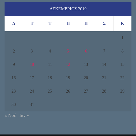
ΔΕΚΈΜΒΡΙΟΣ 2019
Δ
Τ
Τ
Π
Π
Σ
Κ
1
2
3
4
5
6
7
8
9
10
11
12
13
14
15
16
17
18
19
20
21
22
23
24
25
26
27
28
29
30
31
« Νοέ
Ιαν »