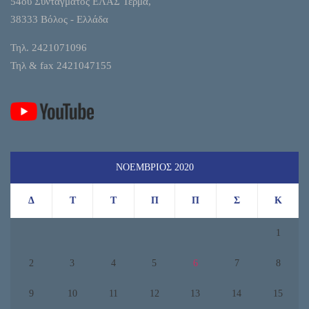
54ου Συντάγματος ΕΛΑΣ Τέρμα,
38333 Βόλος - Ελλάδα
Τηλ. 2421071096
Τηλ & fax 2421047155
ΝΟΈΜΒΡΙΟΣ 2020
Δ
Τ
Τ
Π
Π
Σ
Κ
1
2
3
4
5
6
7
8
9
10
11
12
13
14
15