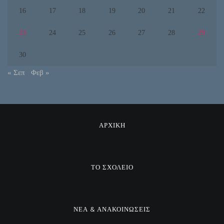
16
17
18
19
20
21
22
23
24
25
26
27
28
29
30
« Σεπ
Φεβ »
ΑΡΧΙΚΗ
ΤΟ ΣΧΟΛΕΙΟ
ΝΕΑ & ΑΝΑΚΟΙΝΩΣΕΙΣ