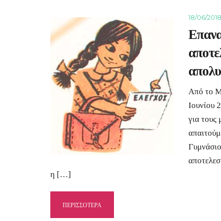
18/06/201
Επανα
αποτε
απολυ
Από το Μ
Ιουνίου 
για τους
απαιτούμ
Γυμνάσιο
αποτελεσμ
η […]
ΠΕΡΙΣΣΟΤΕΡΑ