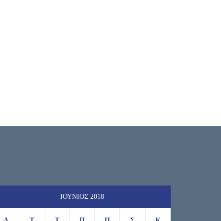
ΙΟΎΝΙΟΣ 2018
Δ
Τ
Τ
Π
Π
Σ
Κ