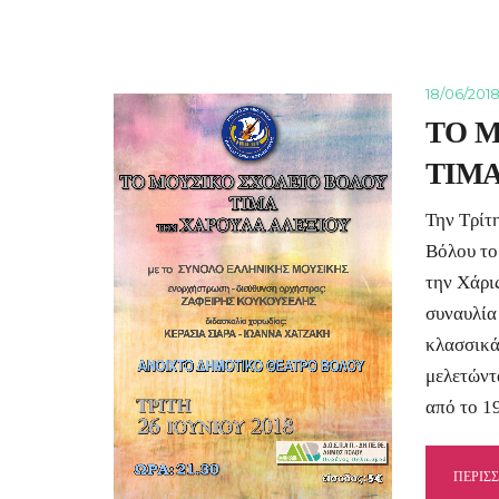
18/06/201
ΤΟ Μ
ΤΙΜΑ
Την Τρίτ
Βόλου το
την Χάρι
συναυλία
κλασσικά
μελετώντ
από το 1
ΠΕΡΙΣ