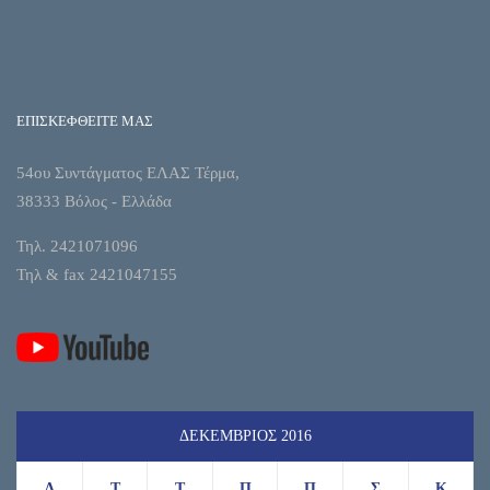
ΕΠΙΣΚΕΦΘΕΙΤΕ ΜΑΣ
54ου Συντάγματος ΕΛΑΣ Τέρμα,
38333 Βόλος - Ελλάδα
Τηλ. 2421071096
Τηλ & fax 2421047155
ΔΕΚΈΜΒΡΙΟΣ 2016
Δ
Τ
Τ
Π
Π
Σ
Κ