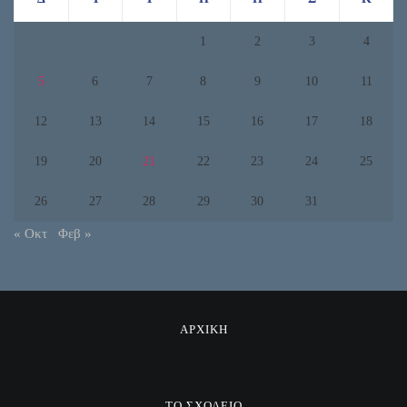
1
2
3
4
5
6
7
8
9
10
11
12
13
14
15
16
17
18
19
20
21
22
23
24
25
26
27
28
29
30
31
« Οκτ
Φεβ »
ΑΡΧΙΚΗ
ΤΟ ΣΧΟΛΕΙΟ