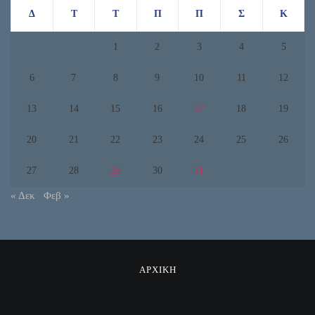
Δ
Τ
Τ
Π
Π
Σ
Κ
1
2
3
4
5
6
7
8
9
10
11
12
13
14
15
16
17
18
19
20
21
22
23
24
25
26
27
28
29
30
31
« Δεκ
Φεβ »
ΑΡΧΙΚΗ