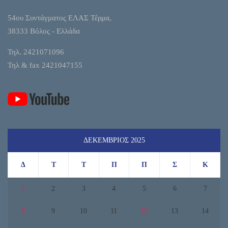
54ου Συντάγματος ΕΛΑΣ Τέρμα,
38333 Βόλος - Ελλάδα
Τηλ. 2421071096
Τηλ & fax 2421047155
ΔΕΚΈΜΒΡΙΟΣ 2025
Δ
Τ
Τ
Π
Π
Σ
Κ
1
2
3
4
5
6
7
8
9
10
11
12
13
14