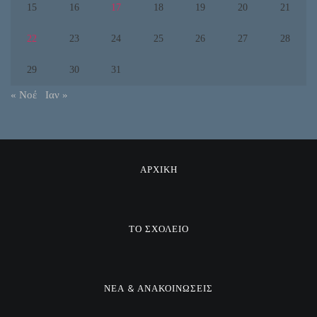
15
16
17
18
19
20
21
22
23
24
25
26
27
28
29
30
31
« Νοέ
Ιαν »
ΑΡΧΙΚΗ
ΤΟ ΣΧΟΛΕΙΟ
ΝΕΑ & ΑΝΑΚΟΙΝΩΣΕΙΣ