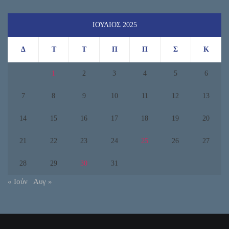
ΙΟΎΛΙΟΣ 2025
Δ
Τ
Τ
Π
Π
Σ
Κ
1
2
3
4
5
6
7
8
9
10
11
12
13
14
15
16
17
18
19
20
21
22
23
24
25
26
27
28
29
30
31
« Ιούν
Αυγ »