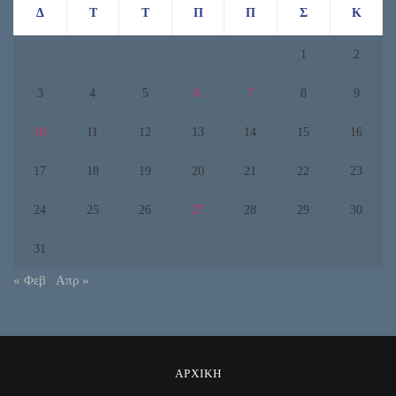
Δ
Τ
Τ
Π
Π
Σ
Κ
1
2
3
4
5
6
7
8
9
10
11
12
13
14
15
16
17
18
19
20
21
22
23
24
25
26
27
28
29
30
31
« Φεβ
Απρ »
ΑΡΧΙΚΗ