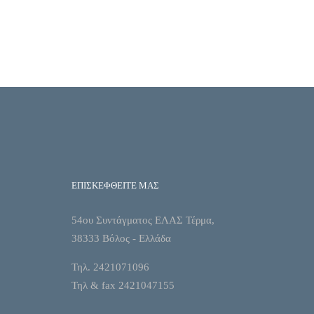
ΕΠΙΣΚΕΦΘΕΙΤΕ ΜΑΣ
54ου Συντάγματος ΕΛΑΣ Τέρμα,
38333 Βόλος - Ελλάδα
Τηλ. 2421071096
Τηλ & fax 2421047155