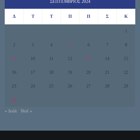
ΣΕΠΤΈΜΒΡΙΟΣ 2024
Δ
Τ
Τ
Π
Π
Σ
Κ
1
2
3
4
5
6
7
8
9
10
11
12
13
14
15
16
17
18
19
20
21
22
23
24
25
26
27
28
29
30
« Ιούλ
Νοέ »