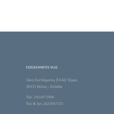
ΕΠΙΣΚΕΦΘΕΙΤΕ ΜΑΣ
54ου Συντάγματος ΕΛΑΣ Τέρμα,
38333 Βόλος - Ελλάδα
Τηλ. 2421071096
Τηλ & fax 2421047155