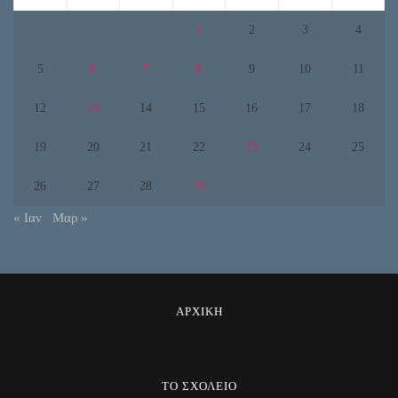
1
2
3
4
5
6
7
8
9
10
11
12
13
14
15
16
17
18
19
20
21
22
23
24
25
26
27
28
29
« Ιαν
Μαρ »
ΑΡΧΙΚΗ
ΤΟ ΣΧΟΛΕΙΟ