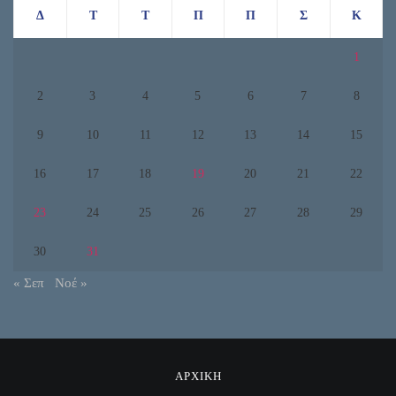
Δ
Τ
Τ
Π
Π
Σ
Κ
1
2
3
4
5
6
7
8
9
10
11
12
13
14
15
16
17
18
19
20
21
22
23
24
25
26
27
28
29
30
31
« Σεπ
Νοέ »
ΑΡΧΙΚΗ