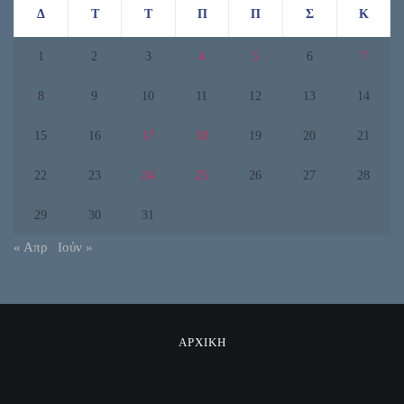
Δ
Τ
Τ
Π
Π
Σ
Κ
1
2
3
4
5
6
7
8
9
10
11
12
13
14
15
16
17
18
19
20
21
22
23
24
25
26
27
28
29
30
31
« Απρ
Ιούν »
ΑΡΧΙΚΗ