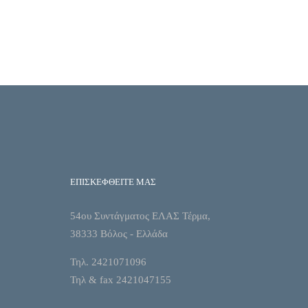
ΕΠΙΣΚΕΦΘΕΙΤΕ ΜΑΣ
54ου Συντάγματος ΕΛΑΣ Τέρμα,
38333 Βόλος - Ελλάδα
Τηλ. 2421071096
Τηλ & fax 2421047155