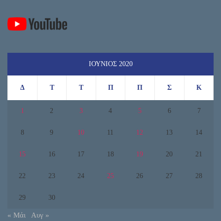
ΙΟΎΝΙΟΣ 2020
Δ
Τ
Τ
Π
Π
Σ
Κ
1
2
3
4
5
6
7
8
9
10
11
12
13
14
15
16
17
18
19
20
21
22
23
24
25
26
27
28
29
30
« Μάι
Αυγ »