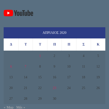
ΑΠΡΊΛΙΟΣ 2020
Δ
Τ
Τ
Π
Π
Σ
Κ
1
2
3
4
5
6
7
8
9
10
11
12
13
14
15
16
17
18
19
20
21
22
23
24
25
26
27
28
29
30
« Μαρ
Μάι »