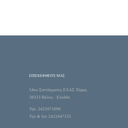
ΕΠΙΣΚΕΦΘΕΙΤΕ ΜΑΣ
54ου Συντάγματος ΕΛΑΣ Τέρμα,
38333 Βόλος - Ελλάδα
Τηλ. 2421071096
Τηλ & fax 2421047155