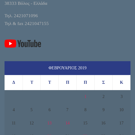
38333 Βόλος - Ελλάδα
Τηλ. 2421071096
Τηλ & fax 2421047155
ΦΕΒΡΟΥΆΡΙΟΣ 2019
Δ
Τ
Τ
Π
Π
Σ
Κ
1
2
3
4
5
6
7
8
9
10
11
12
13
14
15
16
17