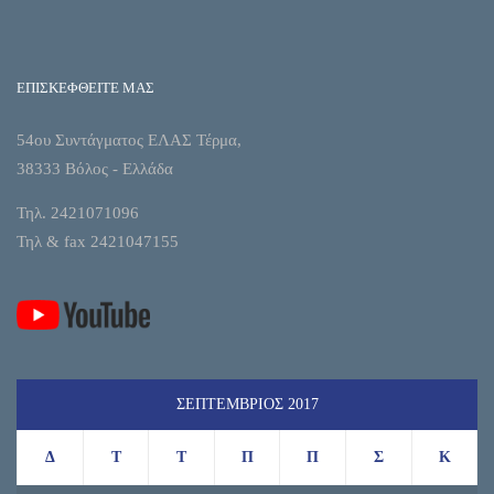
ΕΠΙΣΚΕΦΘΕΙΤΕ ΜΑΣ
54ου Συντάγματος ΕΛΑΣ Τέρμα,
38333 Βόλος - Ελλάδα
Τηλ. 2421071096
Τηλ & fax 2421047155
ΣΕΠΤΈΜΒΡΙΟΣ 2017
Δ
Τ
Τ
Π
Π
Σ
Κ