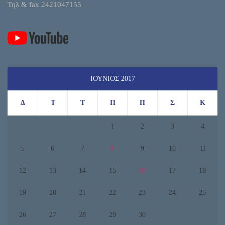
Τηλ & fax 2421047155
ΙΟΎΝΙΟΣ 2017
Δ
Τ
Τ
Π
Π
Σ
Κ
1
2
3
4
5
6
7
8
9
10
11
12
13
14
15
16
17
18
19
20
21
22
23
24
25
26
27
28
29
30