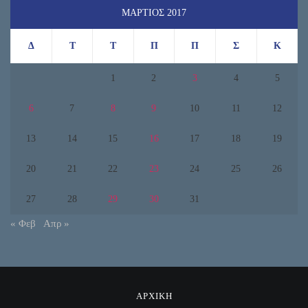
ΜΆΡΤΙΟΣ 2017
Δ
Τ
Τ
Π
Π
Σ
Κ
1
2
3
4
5
6
7
8
9
10
11
12
13
14
15
16
17
18
19
20
21
22
23
24
25
26
27
28
29
30
31
« Φεβ
Απρ »
ΑΡΧΙΚΗ