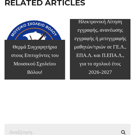
RELATED ARTICLES
Ηλεκτρονική Αίτηση
εγγραφής, ανανέωσης
εγγραφής ή μετεγγραφής
Θερμά Συγχαρητήρια
μαθητών/τριών σε ΓΕ.Λ.,
στους Επιτυχόντες του
ΕΠΑ.Λ. και Π.ΕΠΑ.Λ.,
Μουσικού Σχολείου
για το σχολικό έτος
Βόλου!
2026-2027