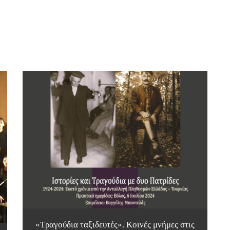
«Τραγούδια ταξιδευτές». Κοινές μνήμες στις