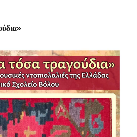
ούδια»