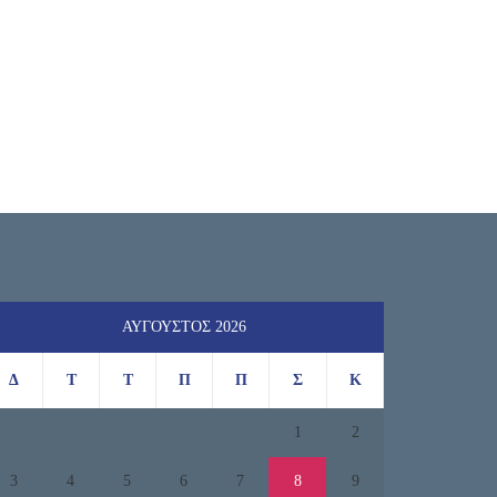
ΑΎΓΟΥΣΤΟΣ 2026
Δ
Τ
Τ
Π
Π
Σ
Κ
1
2
3
4
5
6
7
8
9