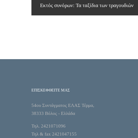
Εκτός συνόρων: Τα ταξίδια των τραγουδιών
ΕΠΙΣΚΕΦΘΕΙΤΕ ΜΑΣ
54ου Συντάγματος ΕΛΑΣ Τέρμα,
38333 Βόλος - Ελλάδα
Τηλ. 2421071096
Τηλ & fax 2421047155