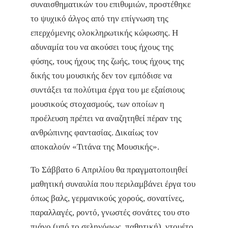
συναισθηματικών του επιθυμιών, προστέθηκε
το ψυχικό άλγος από την επίγνωση της
επερχόμενης ολοκληρωτικής κώφωσης. Η
αδυναμία του να ακούσει τους ήχους της
φύσης, τους ήχους της ζωής, τους ήχους της
δικής του μουσικής δεν τον εμπόδισε να
συντάξει τα πολύτιμα έργα του με εξαίσιους
μουσικούς στοχασμούς, των οποίων η
προέλευση πρέπει να αναζητηθεί πέραν της
ανθρώπινης φαντασίας. Δικαίως τον
αποκαλούν «Τιτάνα της Μουσικής».
Το Σάββατο 6 Απριλίου θα πραγματοποιηθεί
μαθητική συναυλία που περιλαμβάνει έργα του
όπως βαλς, γερμανικούς χορούς, σονατίνες,
παραλλαγές, ροντό, γνωστές σονάτες του στο
πιάνο (υπό το σεληνόφως, παθητική), ντουέτο