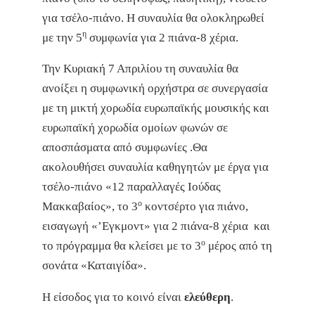
για τσέλο-πιάνο. Η συναυλία θα ολοκληρωθεί
η
με την 5
συμφωνία για 2 πιάνα-8 χέρια.
Την Κυριακή 7 Απριλίου τη συναυλία θα
ανοίξει η συμφωνική ορχήστρα σε συνεργασία
με τη μικτή χορωδία ευρωπαϊκής μουσικής και
ευρωπαϊκή χορωδία ομοίων φωνών σε
αποσπάσματα από συμφωνίες .Θα
ακολουθήσει συναυλία καθηγητών με έργα για
τσέλο-πιάνο «12 παραλλαγές Ιούδας
ο
Μακκαβαίος», το 3
κοντσέρτο για πιάνο,
εισαγωγή «’Εγκμοντ» για 2 πιάνα-8 χέρια και
ο
το πρόγραμμα θα κλείσει με το 3
μέρος από τη
σονάτα «Καταιγίδα».
Η είσοδος για το κοινό είναι
ελεύθερη
.