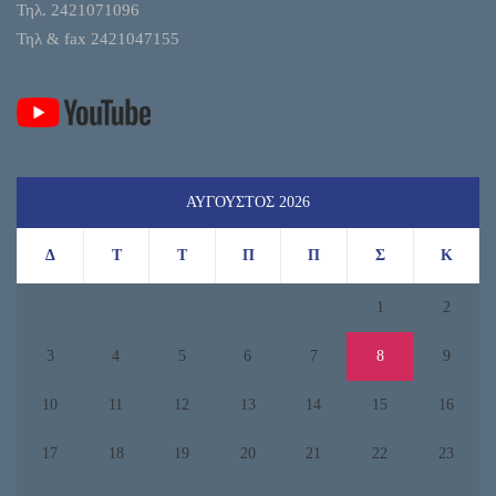
Τηλ. 2421071096
Τηλ & fax 2421047155
ΑΎΓΟΥΣΤΟΣ 2026
Δ
Τ
Τ
Π
Π
Σ
Κ
1
2
3
4
5
6
7
8
9
10
11
12
13
14
15
16
17
18
19
20
21
22
23