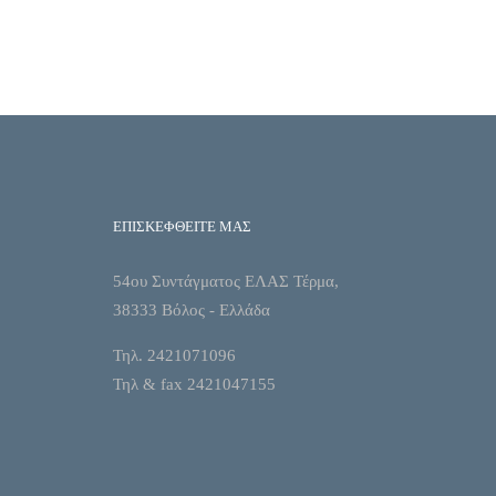
ΕΠΙΣΚΕΦΘΕΙΤΕ ΜΑΣ
54ου Συντάγματος ΕΛΑΣ Τέρμα,
38333 Βόλος - Ελλάδα
Τηλ. 2421071096
Τηλ & fax 2421047155