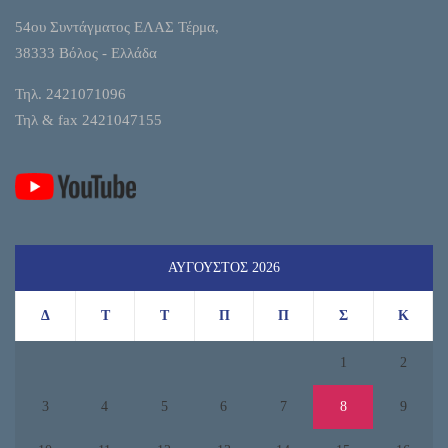
54ου Συντάγματος ΕΛΑΣ Τέρμα,
38333 Βόλος - Ελλάδα
Τηλ. 2421071096
Τηλ & fax 2421047155
ΑΎΓΟΥΣΤΟΣ 2026
Δ
Τ
Τ
Π
Π
Σ
Κ
1
2
3
4
5
6
7
8
9