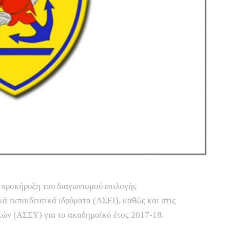
 προκήρυξη του διαγωνισμού επιλογής
ά εκπαιδευτικά ιδρύματα (ΑΣΕΙ), καθώς και στις
κών (ΑΣΣΥ) για το ακαδημαϊκό έτος 2017-18.