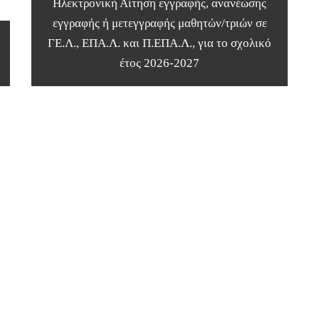
Ηλεκτρονική Αίτηση εγγραφής, ανανέωσης
εγγραφής ή μετεγγραφής μαθητών/τριών σε
ΓΕ.Λ., ΕΠΑ.Λ. και Π.ΕΠΑ.Λ., για το σχολικό
έτος 2026-2027