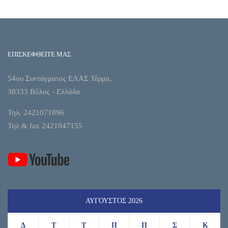
ΕΠΙΣΚΕΦΘΕΙΤΕ ΜΑΣ
54ου Συντάγματος ΕΛΑΣ Τέρμα,
38333 Βόλος - Ελλάδα
Τηλ. 2421071096
Τηλ & fax 2421047155
ΑΎΓΟΥΣΤΟΣ 2026
Δ
Τ
Τ
Π
Π
Σ
Κ