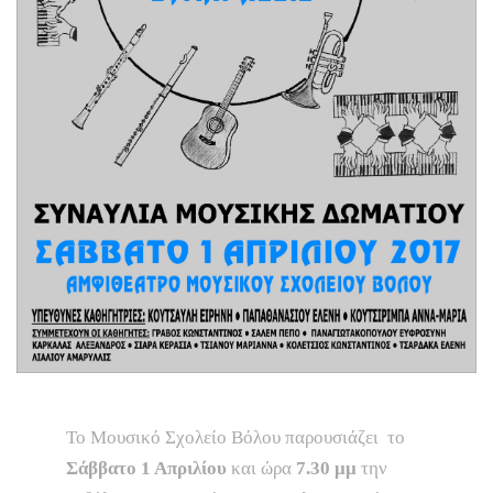
Το Μουσικό Σχολείο Βόλου παρουσιάζει το
Σάββατο 1 Απριλίου
και ώρα
7.30 μμ
την