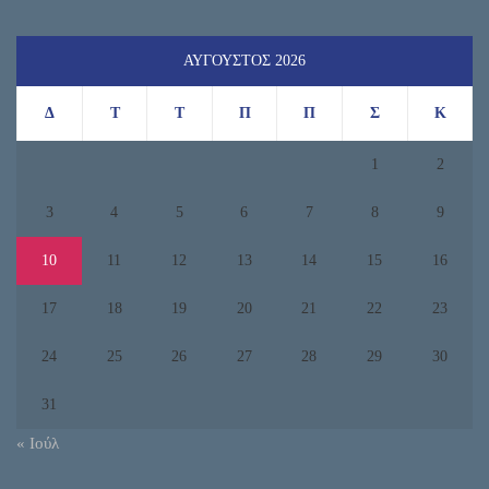
ΑΎΓΟΥΣΤΟΣ 2026
Δ
Τ
Τ
Π
Π
Σ
Κ
1
2
3
4
5
6
7
8
9
10
11
12
13
14
15
16
17
18
19
20
21
22
23
24
25
26
27
28
29
30
31
« Ιούλ