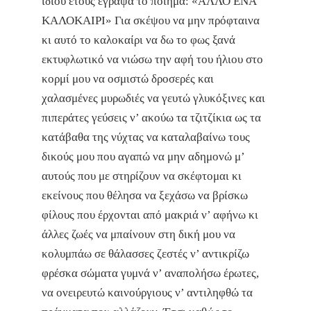
ίδιου έτους έγραψα το ποίημα: «ΑΛΛΟ ΕΝΑ
ΚΑΛΟΚΑΙΡΙ» Για σκέψου να μην πρόφταινα
κι αυτό το καλοκαίρι να δω το φως ξανά
εκτυφλωτικό να νιώσω την αφή του ήλιου στο
κορμί μου να οσμιστώ δροσερές και
χαλασμένες μυρωδιές να γευτώ γλυκόξινες και
πιπεράτες γεύσεις ν’ ακούω τα τζιτζίκια ως τα
κατάβαθα της νύχτας να καταλαβαίνω τους
δικούς μου που αγαπώ να μην αδημονώ μ’
αυτούς που με στηρίζουν να σκέφτομαι κι
εκείνους που θέλησα να ξεχάσω να βρίσκω
φίλους που έρχονται από μακριά ν’ αφήνω κι
άλλες ζωές να μπαίνουν στη δική μου να
κολυμπάω σε θάλασσες ζεστές ν’ αντικρίζω
φρέσκα σώματα γυμνά ν’ αναπολήσω έρωτες,
να ονειρευτώ καινούργιους ν’ αντιληφθώ τα