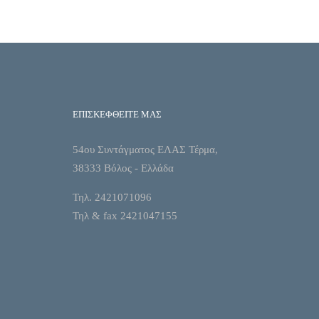
ΕΠΙΣΚΕΦΘΕΙΤΕ ΜΑΣ
54ου Συντάγματος ΕΛΑΣ Τέρμα,
38333 Βόλος - Ελλάδα
Τηλ. 2421071096
Τηλ & fax 2421047155