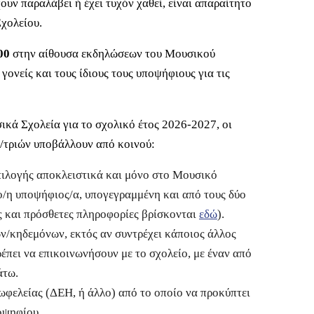
υν παραλάβει ή έχει τυχόν χαθεί, είναι απαραίτητο
χολείου.
:00
στην αίθουσα εκδηλώσεων του Μουσικού
γονείς και τους ίδιους τους υποψήφιους για τις
κά Σχολεία για το σχολικό έτος 2026-2027, οι
/τριών υποβάλλουν από κοινού:
πιλογής αποκλειστικά και μόνο στο Μουσικό
 ο/η υποψήφιος/α, υπογεγραμμένη και από τους δύο
ος και πρόσθετες πληροφορίες βρίσκονται
εδώ
).
ν/κηδεμόνων, εκτός αν συντρέχει κάποιος άλλος
ρέπει να επικοινωνήσουν με το σχολείο, με έναν από
άτω.
ωφελείας (ΔΕΗ, ή άλλο) από το οποίο να προκύπτει
οψηφίου.