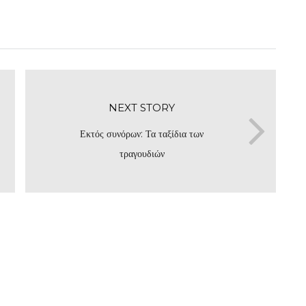
NEXT STORY
Εκτός συνόρων: Τα ταξίδια των
τραγουδιών