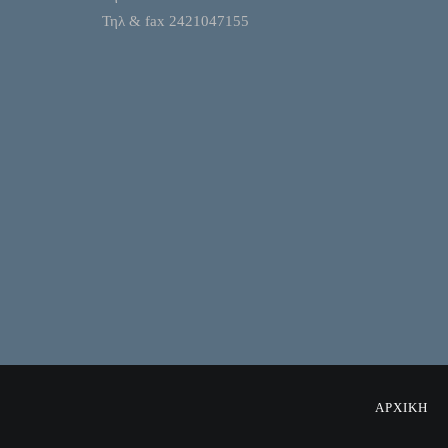
Τηλ & fax 2421047155
ΑΡΧΙΚΗ