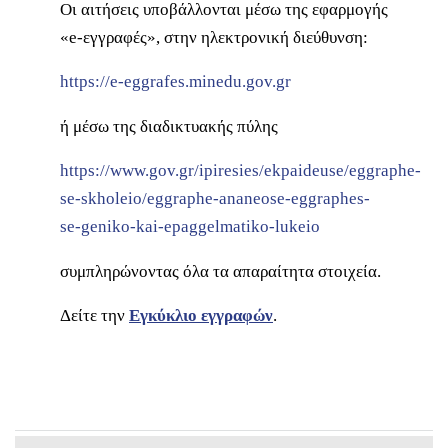
Οι αιτήσεις υποβάλλονται μέσω της εφαρμογής
«e-εγγραφές», στην ηλεκτρονική διεύθυνση:
https://e-eggrafes.minedu.gov.gr
ή μέσω της διαδικτυακής πύλης
https://www.gov.gr/ipiresies/ekpaideuse/eggraphe-
se-skholeio/eggraphe-ananeose-eggraphes-
se-geniko-kai-epaggelmatiko-lukeio
συμπληρώνοντας όλα τα απαραίτητα στοιχεία.
Δείτε την
Εγκύκλιο εγγραφών
.