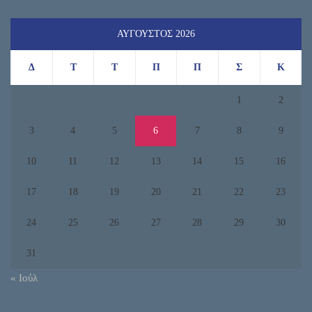
ΑΎΓΟΥΣΤΟΣ 2026
Δ
Τ
Τ
Π
Π
Σ
Κ
1
2
3
4
5
6
7
8
9
10
11
12
13
14
15
16
17
18
19
20
21
22
23
24
25
26
27
28
29
30
31
« Ιούλ