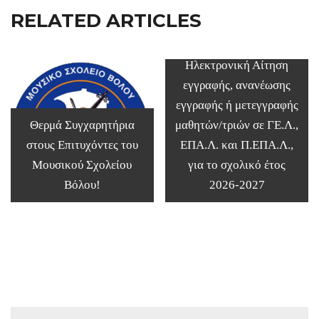
RELATED ARTICLES
Ηλεκτρονική Αίτηση
εγγραφής, ανανέωσης
εγγραφής ή μετεγγραφής
Θερμά Συγχαρητήρια
μαθητών/τριών σε ΓΕ.Λ.,
στους Επιτυχόντες του
ΕΠΑ.Λ. και Π.ΕΠΑ.Λ.,
Μουσικού Σχολείου
για το σχολικό έτος
Βόλου!
2026-2027