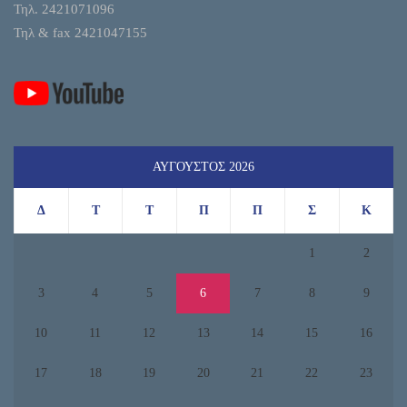
Τηλ. 2421071096
Τηλ & fax 2421047155
ΑΎΓΟΥΣΤΟΣ 2026
Δ
Τ
Τ
Π
Π
Σ
Κ
1
2
3
4
5
6
7
8
9
10
11
12
13
14
15
16
17
18
19
20
21
22
23