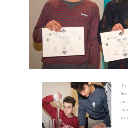
Το 
θέσ
εκπ
Δια
στι