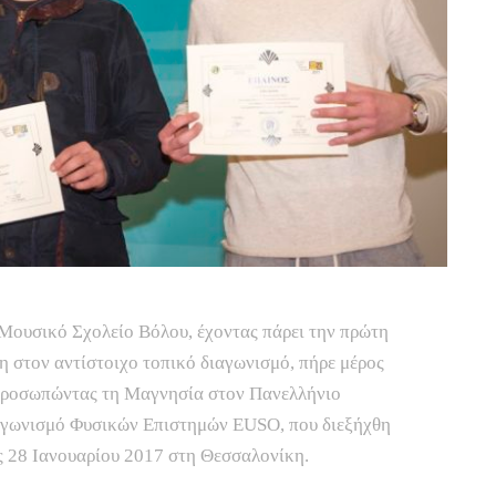
Μουσικό Σχολείο Βόλου, έχοντας πάρει την πρώτη
η στον αντίστοιχο τοπικό διαγωνισμό, πήρε μέρος
ροσωπώντας τη Μαγνησία στον Πανελλήνιο
γωνισμό Φυσικών Επιστημών EUSO, που διεξήχθη
ς 28 Ιανουαρίου 2017 στη Θεσσαλονίκη.