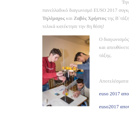
Την
πανελλαδικό διαγωνισμό EUSO 2017 συγκ
Τηλέμαχος
και
Ζαβός Χρήστος
της Β΄τάξη
τελικά κατέκτησε την 8η θέση!
Ο διαγωνισμός 
και απευθύνετ
τάξης.
Αποτελέσματα 
euso 2017 απο
euso2017 απο