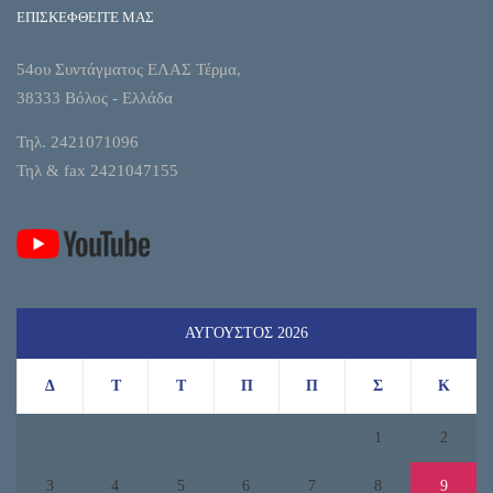
ΕΠΙΣΚΕΦΘΕΙΤΕ ΜΑΣ
54ου Συντάγματος ΕΛΑΣ Τέρμα,
38333 Βόλος - Ελλάδα
Τηλ. 2421071096
Τηλ & fax 2421047155
ΑΎΓΟΥΣΤΟΣ 2026
Δ
Τ
Τ
Π
Π
Σ
Κ
1
2
3
4
5
6
7
8
9