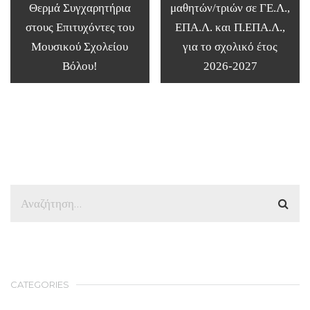
Θερμά Συγχαρητήρια
μαθητών/τριών σε ΓΕ.Λ.,
στους Επιτυχόντες του
ΕΠΑ.Λ. και Π.ΕΠΑ.Λ.,
Μουσικού Σχολείου
για το σχολικό έτος
Βόλου!
2026-2027
CATEGORIES