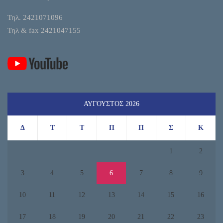
Τηλ. 2421071096
Τηλ & fax 2421047155
ΑΎΓΟΥΣΤΟΣ 2026
Δ
Τ
Τ
Π
Π
Σ
Κ
1
2
3
4
5
6
7
8
9
10
11
12
13
14
15
16
17
18
19
20
21
22
23