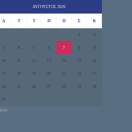
ΑΎΓΟΥΣΤΟΣ 2026
Δ
Τ
Τ
Π
Π
Σ
Κ
1
2
3
4
5
6
7
8
9
10
11
12
13
14
15
16
17
18
19
20
21
22
23
24
25
26
27
28
29
30
31
Ιούλ