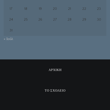
17
18
19
20
21
22
23
24
25
26
27
28
29
30
31
« Ιούλ
ΑΡΧΙΚΗ
ΤΟ ΣΧΟΛΕΙΟ