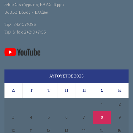
54ου Συντάγματος ΕΛΑΣ Τέρμα,
38333 Βόλος - Ελλάδα
Τηλ. 2421071096
Τηλ & fax 2421047155
ΑΎΓΟΥΣΤΟΣ 2026
Δ
Τ
Τ
Π
Π
Σ
Κ
1
2
3
4
5
6
7
8
9
10
11
12
13
14
15
16